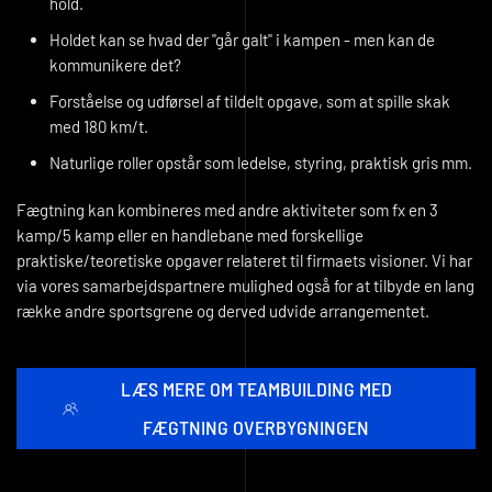
hold.
Holdet kan se hvad der "går galt" i kampen - men kan de
kommunikere det?
Forståelse og udførsel af tildelt opgave, som at spille skak
med 180 km/t.
Naturlige roller opstår som ledelse, styring, praktisk gris mm.
Fægtning kan kombineres med andre aktiviteter som fx en 3
kamp/5 kamp eller en handlebane med forskellige
praktiske/teoretiske opgaver relateret til firmaets visioner. Vi har
via vores samarbejdspartnere mulighed også for at tilbyde en lang
række andre sportsgrene og derved udvide arrangementet.
LÆS MERE OM TEAMBUILDING MED
FÆGTNING OVERBYGNINGEN