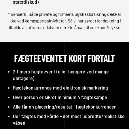
statstilskud)
* Bemærk: Både private og firmaets ulykkesforsikring dækker
ikke ved kampsportsaktiviteter. Så vi har sørget for dækning i
tilfælde af, at vores udstyr er direkte årsag til en skade/ulykke.
FÆGTEEVENTET KORT FORTALT
2 timers fægteevent (eller længere ved mange
deltagere)
Fægtekonkurrence med elektronisk markering
Hver person er sikret minimum 4 fægtekampe
Alle får en placering/resultat i fægtekonkurrencen
Der fægtes med kårde - det mest udbredte/realistiske
våben