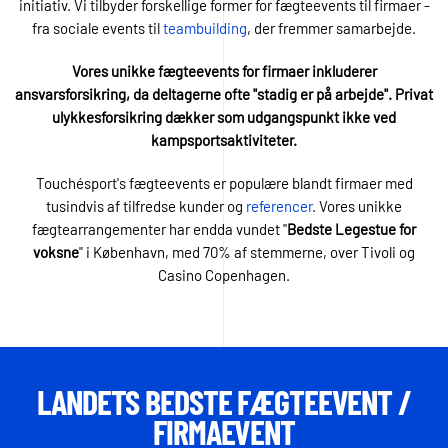
initiativ. Vi tilbyder forskellige former for fægteevents til firmaer -
fra sociale events til
teambuilding
, der fremmer samarbejde.
Vores unikke fægteevents for firmaer inkluderer
ansvarsforsikring, da deltagerne ofte "stadig er på arbejde". Privat
ulykkesforsikring dækker som udgangspunkt ikke ved
kampsportsaktiviteter.
Touchésport's fægteevents er populære blandt firmaer med
tusindvis af tilfredse kunder og
referencer
. Vores unikke
fægtearrangementer har endda vundet "
Bedste Legestue for
voksne
" i København, med 70% af stemmerne, over Tivoli og
Casino Copenhagen.
LANDETS BEDSTE FÆGTEEVENT /
FIRMAEVENT