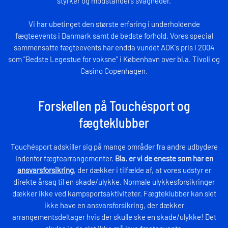
styrker og modstanders svagheder.
Vi har ubetinget den største erfaring i underholdende
fægteevents i Danmark samt de bedste forhold. Vores special
sammensatte fægteevents har endda vundet AOK's pris i 2004
som "Bedste Legestue for voksne" i København over bl.a. Tivoli og
Casino Copenhagen.
Forskellen på Touchésport og
fægteklubber
Touchésport adskiller sig på mange områder fra andre udbydere
indenfor fægtearrangementer.
Bla. er vi de eneste som har en
ansvarsforsikring
, der dækker i tilfælde af, at vores udstyr er
direkte årsag til en skade/ulykke. Normale ulykkesforsikringer
dækker ikke ved kampsportsaktiviteter. Fægteklubber kan slet
ikke have en ansvarsforsikring, der dækker
arrangementsdeltager hvis der skulle ske en skade/ulykke! Det