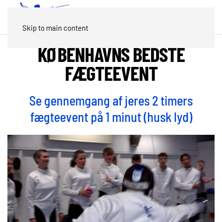
Skip to main content
KØBENHAVNS BEDSTE
FÆGTEEVENT
Se gennemgang af jeres 2 timers
fægteevent på 1 minut (husk lyd)